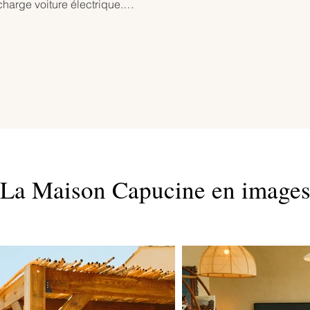
harge voiture électrique.

nderie complète.

io, Misincu. Villages de Centuri, 
e discrète de la Corse : un lieu pour 
La Maison Capucine en image