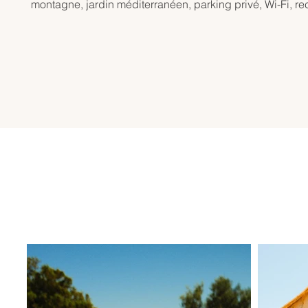
montagne, jardin méditerranéen, parking privé, Wi-Fi, rec
Cuisine équipée, salon vue mer, barbecue/plancha, bua
À proximité : plages de Pietracorbara, Tamarone, Barcagg
Nonza, Saint-Florent. Commerces à 10 min.

Suspendue entre mer et maquis, la villa incarne l'éléganc
ralentir, partager et vivre l'île intensément.