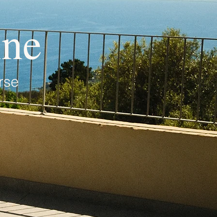
ine
rse