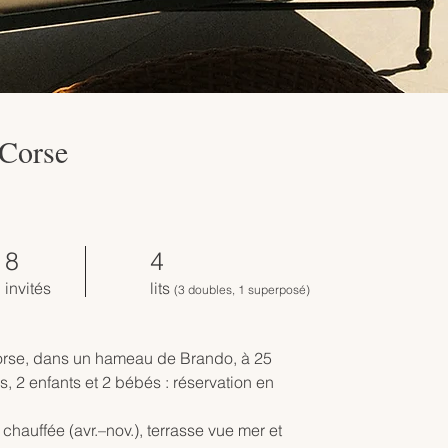
 Corse
8
4
invités
lits
(3 doubles, 1 superposé)
orse, dans un hameau de Brando, à 25 
, 2 enfants et 2 bébés : réservation en 
chauffée (avr.–nov.), terrasse vue mer et 