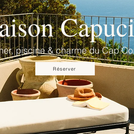
ison Capuc
mer, piscine & charme du Cap Co
Réserver