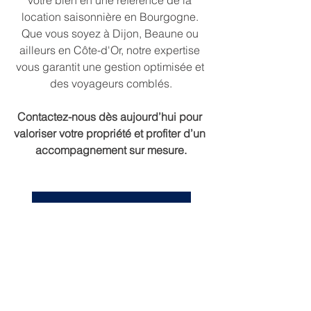
location saisonnière en Bourgogne. 
Que vous soyez à Dijon, Beaune ou 
ailleurs en Côte-d'Or, notre expertise 
vous garantit une gestion optimisée et 
des voyageurs comblés.
Contactez-nous dès aujourd’hui pour 
valoriser votre propriété et profiter d’un 
accompagnement sur mesure.
Contactez-nous
Conciergerie Dijon
Airbnb
Conciergerie
Dijon
Conciergerie Dijonnaise
Location de courte durée
Conciergerie Haut-de-gamme
Booking
Gestion de location
Gestion des annonces Airbnb
Service exclusifs